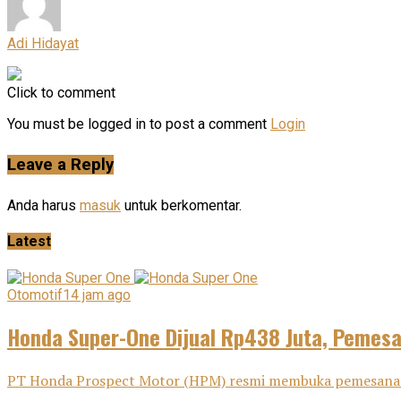
Adi Hidayat
Click to comment
You must be logged in to post a comment
Login
Leave a Reply
Anda harus
masuk
untuk berkomentar.
Latest
Otomotif
14 jam ago
Honda Super-One Dijual Rp438 Juta, Pemes
PT Honda Prospect Motor (HPM) resmi membuka pemesanan H