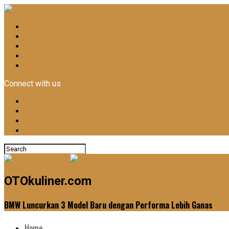
Home
Otomotif
Kuliner
News
Lifestyle
Connect with us
OTOkuliner.com
BMW Luncurkan 3 Model Baru dengan Performa Lebih Ganas
Home