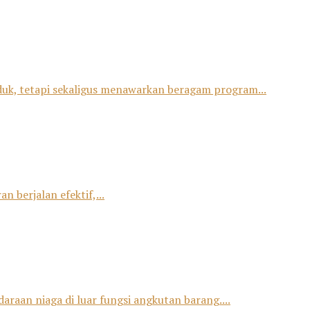
duk, tetapi sekaligus menawarkan beragam program...
 berjalan efektif,...
raan niaga di luar fungsi angkutan barang....