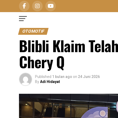
OTOMOTIF
Blibli Klaim Tel
Chery Q
Published
1 bulan ago
on
24 Juni 2026
By
Adi Hidayat