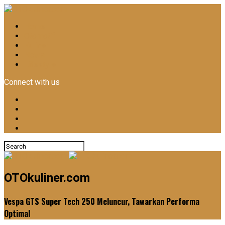
Home
Otomotif
Kuliner
News
Lifestyle
Connect with us
OTOkuliner.com
Vespa GTS Super Tech 250 Meluncur, Tawarkan Performa
Optimal