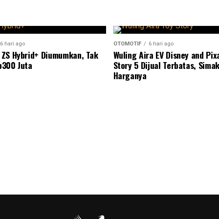
6 hari ago
OTOMOTIF
6 hari ago
 ZS Hybrid+ Diumumkan, Tak
Wuling Aira EV Disney and Pixa
p300 Juta
Story 5 Dijual Terbatas, Sima
Harganya