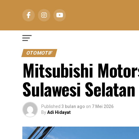
OTOMOTIF
Mitsubishi Motor
Sulawesi Selatan
Published
3 bulan ago
on
7 Mei 2026
By
Adi Hidayat