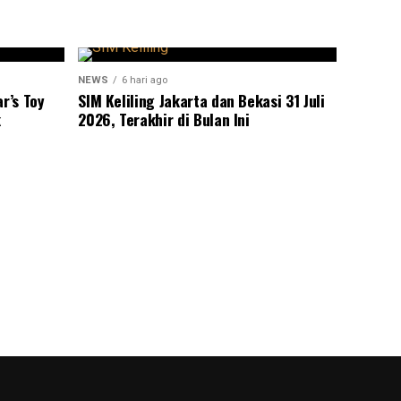
NEWS
6 hari ago
r’s Toy
SIM Keliling Jakarta dan Bekasi 31 Juli
k
2026, Terakhir di Bulan Ini