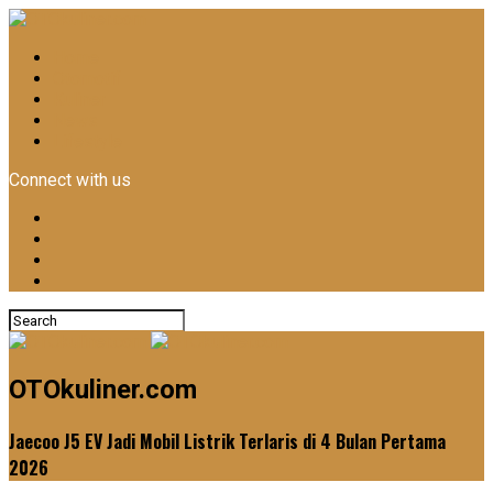
Home
Otomotif
Kuliner
News
Lifestyle
Connect with us
OTOkuliner.com
Jaecoo J5 EV Jadi Mobil Listrik Terlaris di 4 Bulan Pertama
2026