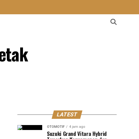
Cetak
LATEST
OTOMOTIF
4 jam ago
Suzuki Grand Vitara Hybrid