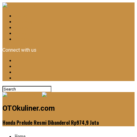
Home
Otomotif
Kuliner
News
Lifestyle
Connect with us
OTOkuliner.com
Honda Prelude Resmi Dibanderol Rp974,9 Juta
Home