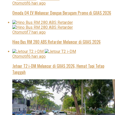
Otomotif
6 hari ago
Omoda O4 EV Meluncur Dengan Beragam Promo di GIIAS 2026
Otomotif
7 hari ago
Hino Bus RM 280 ABS Retarder Meluncur di GIIAS 2026
Otomotif
6 hari ago
Jetour T2 i-DM Meluncur di GIIAS 2026, Hemat Tapi Tetap
Tangguh