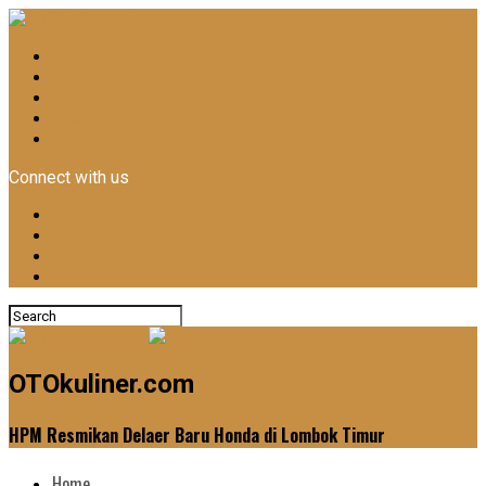
Home
Otomotif
Kuliner
News
Lifestyle
Connect with us
OTOkuliner.com
HPM Resmikan Delaer Baru Honda di Lombok Timur
Home