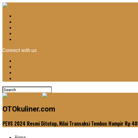
Home
Otomotif
Kuliner
News
Lifestyle
Connect with us
OTOkuliner.com
PEVS 2024 Resmi Ditutup, Nilai Transaksi Tembus Hampir Rp 40
Home