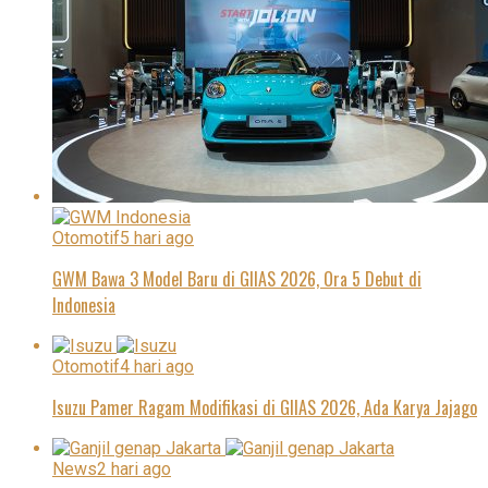
Otomotif
5 hari ago
GWM Bawa 3 Model Baru di GIIAS 2026, Ora 5 Debut di
Indonesia
Otomotif
4 hari ago
Isuzu Pamer Ragam Modifikasi di GIIAS 2026, Ada Karya Jajago
News
2 hari ago