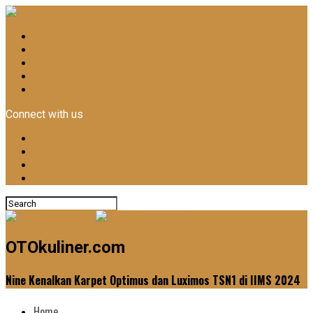
Home
Otomotif
Kuliner
News
Lifestyle
Connect with us
OTOkuliner.com
Nine Kenalkan Karpet Optimus dan Luximos TSN1 di IIMS 2024
Home