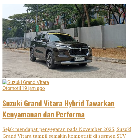
Otomotif
19 jam ago
Suzuki Grand Vitara Hybrid Tawarkan
Kenyamanan dan Performa
Sejak mendapat penyegaran pada November 2025, Suzuki
Grand Vitara tampil semakin kompetitif di segmen SUV