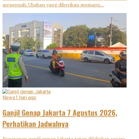
menengah. Ubahan yang diberikan memang...
News
1 hari ago
Ganjil Genap Jakarta 7 Agustus 2026,
Perhatikan Jadwalnya
Penerapan ganjil genap Jakarta tetap dilakukan secara