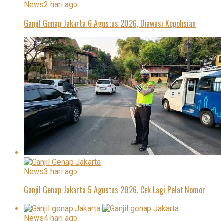
News
2 hari ago
Ganjil Genap Jakarta 6 Agustus 2026, Diawasi Kepolisian
News
3 hari ago
Ganjil Genap Jakarta 5 Agustus 2026, Cek Lagi Pelat Nomor
News
4 hari ago