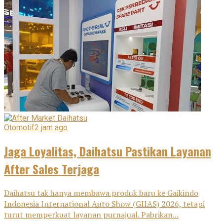
Otomotif
2 jam ago
Jaga Loyalitas, Daihatsu Pastikan Layanan
After Sales Terjaga
Daihatsu tak hanya membawa produk baru ke Gaikindo
Indonesia International Auto Show (GIIAS) 2026, tetapi
turut memperkuat layanan purnajual. Pabrikan...