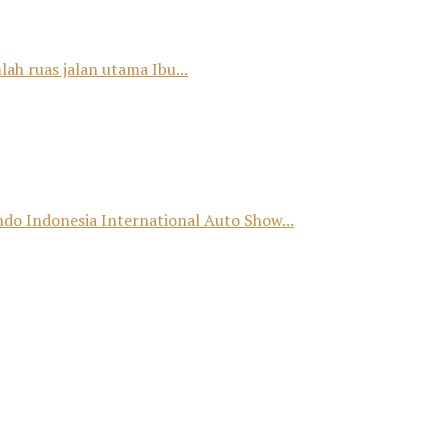
ah ruas jalan utama Ibu...
o Indonesia International Auto Show...