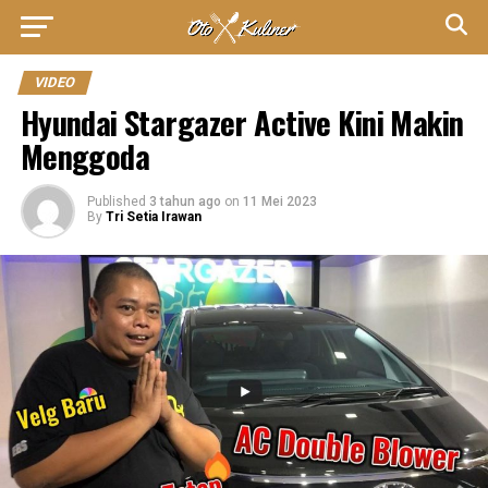
VIDEO
Hyundai Stargazer Active Kini Makin
Menggoda
Published
3 tahun ago
on
11 Mei 2023
By
Tri Setia Irawan